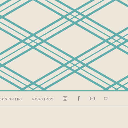
DOS ON LINE
NOSOTROS