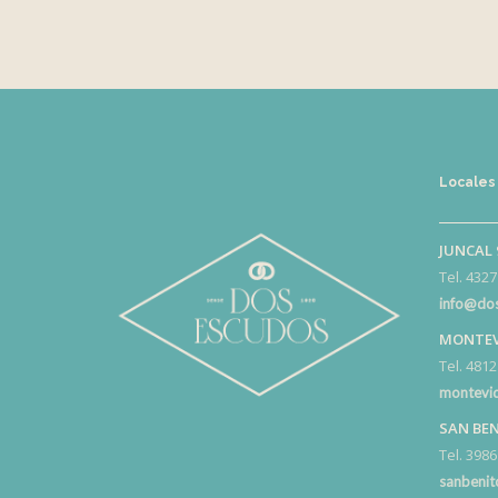
Locales
JUNCAL 
Tel. 4327
info@dos
MONTEV
Tel. 4812
montevi
SAN BEN
Tel. 3986
sanbeni